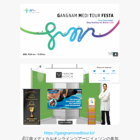
ツ
ア
ー
参
加
-
イ
ェ
ソ
ン
ギ
https://gangnammeditour.kr/
✌️江南メディカルオンラインツアーにイェソンの参加