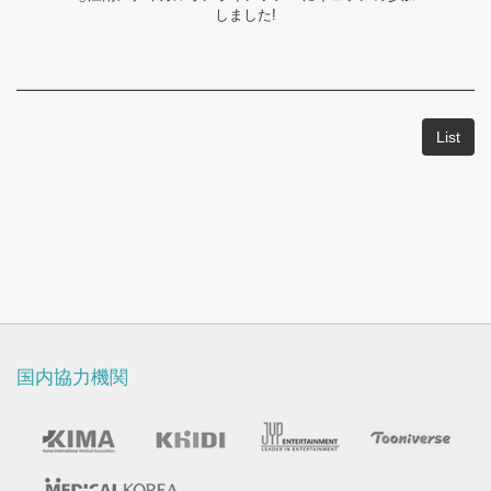
ャ
しました!
ラ
リ
ー
List
国内協力機関