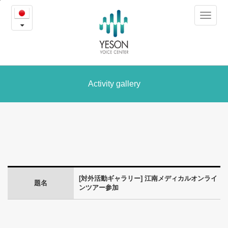
江
본
Toggle
문
南
navigat
내
용
メ
바
로
デ
가
ィ
Activity gallery
기
カ
ル
オ
ン
[対外活動ギャラリー] 江南メディカルオンライ
ラ
題名
ンツアー参加
イ
ン