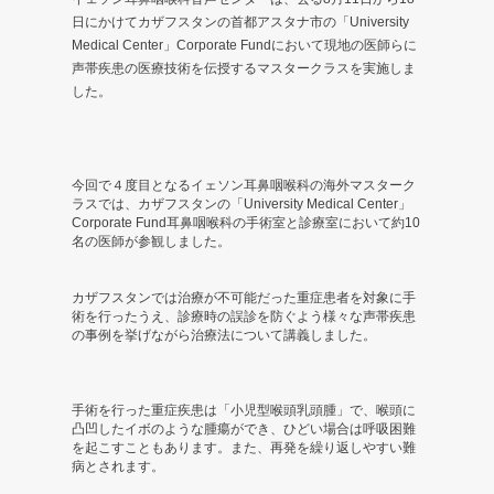
日にかけてカザフスタンの首都アスタナ市の「University
ス
Medical Center」Corporate Fundにおいて現地の医師らに
声帯疾患の医療技術を伝授するマスタークラスを実施しま
タ
した。
ン
の
今回で４度目となるイェソン耳鼻咽喉科の海外マスターク
招
ラスでは、カザフスタンの「University Medical Center」
Corporate Fund耳鼻咽喉科の手術室と診療室において約10
名の医師が参観しました。
待
で
カザフスタンでは治療が不可能だった重症患者を対象に手
術を行ったうえ、診療時の誤診を防ぐよう様々な声帯疾患
「マ
の事例を挙げながら治療法について講義しました。
ス
手術を行った重症疾患は「小児型喉頭乳頭腫」で、喉頭に
タ
凸凹したイボのような腫瘍ができ、ひどい場合は呼吸困難
を起こすこともあります。また、再発を繰り返しやすい難
ー
病とされます。