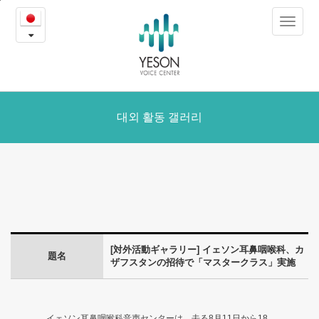
イ
본
Toggle
문
ェ
navigat
내
용
ソ
바
로
ン
가
耳
대외 활동 갤러리
기
鼻
咽
喉
科、
[対外活動ギャラリー] イェソン耳鼻咽喉科、カ
カ
題名
ザフスタンの招待で「マスタークラス」実施
ザ
フ
イェソン耳鼻咽喉科音声センターは、去る8月11日から18