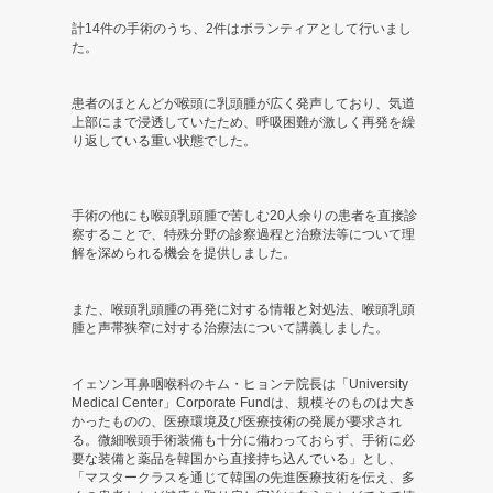
ク
計14件の手術のうち、2件はボランティアとして行いまし
た。
ラ
ス」
患者のほとんどが喉頭に乳頭腫が広く発声しており、気道
上部にまで浸透していたため、呼吸困難が激しく再発を繰
実
り返している重い状態でした。
施
手術の他にも喉頭乳頭腫で苦しむ20人余りの患者を直接診
-
察することで、特殊分野の診察過程と治療法等について理
解を深められる機会を提供しました。
イ
ェ
また、喉頭乳頭腫の再発に対する情報と対処法、喉頭乳頭
腫と声帯狭窄に対する治療法について講義しました。
ソ
イェソン耳鼻咽喉科のキム・ヒョンテ院長は「University
ン
Medical Center」Corporate Fundは、規模そのものは大き
かったものの、医療環境及び医療技術の発展が要求され
ギ
る。微細喉頭手術装備も十分に備わっておらず、手術に必
要な装備と薬品を韓国から直接持ち込んでいる」とし、
「マスタークラスを通じて韓国の先進医療技術を伝え、多