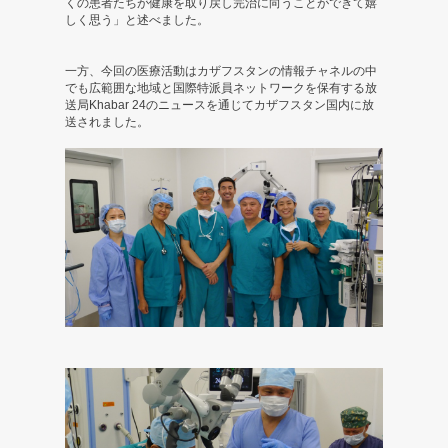
ャ
くの患者たちが健康を取り戻し完治に向うことができて嬉
しく思う」と述べました。
ラ
リ
一方、今回の医療活動はカザフスタンの情報チャネルの中
でも広範囲な地域と国際特派員ネットワークを保有する放
ー
送局Khabar 24のニュースを通じてカザフスタン国内に放
送されました。