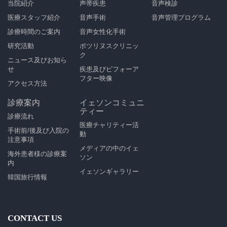
当院紹介
声帯疾患
音声検診
医療スタッフ紹介
音声手術
音声管理プログラム
診療時間のご案内
音声女性化手術
研究活動
ボツリヌスクリニッ
ク
ニュース及びお知ら
せ
疾患及びビフォーア
フター映像
アクセス方法
診療案内
イェソンコミュニ
ティー
診療流れ
医療チャリティー活
手術前/後及び入院の
動
注意事項
メディアの中のイェ
海外患者様の診療案
ソン
内
イェソンギャラリー
韓国旅行情報
CONTACT US