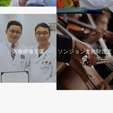
ー
-
医
療
チ
医療研修支援
ソンジョン文化財団支
ャ
援
リ
テ
ィ
ー