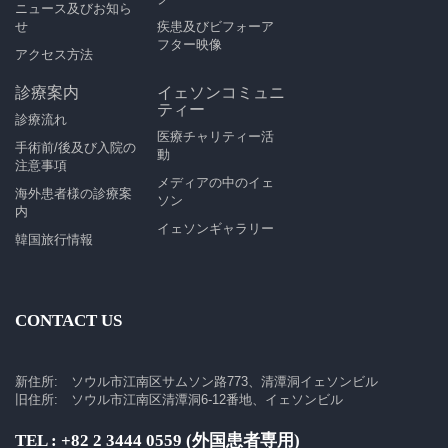
ニュース及びお知ら
せ
疾患及びビフォーア
フター映像
アクセス方法
診療案内
イェソンコミュニ
ティー
診療流れ
医療チャリティー活
手術前/後及び入院の
動
注意事項
メディアの中のイェ
海外患者様の診療案
ソン
内
イェソンギャラリー
韓国旅行情報
CONTACT US
新住所: ソウル市江南区サムソン路773、清潭洞イェソンビル
旧住所: ソウル市江南区清潭洞6-12番地、イェソンビル
TEL : +82 2 3444 0559 (外国患者専用)