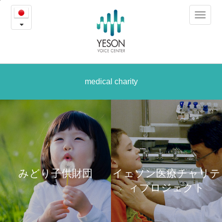
照
본
Toggle
문
れ
navigat
내
용
屋
바
로
な
가
少
medical charity
기
女、
Kymbat
の
ス
みどり子供財団
イェソン医療チャリテ
ト
ィプロジェクト
ー
リ