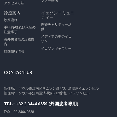
フター映像
アクセス方法
診療案内
イェソンコミュニ
ティー
診療流れ
医療チャリティー活
手術前/後及び入院の
動
注意事項
メディアの中のイェ
海外患者様の診療案
ソン
内
イェソンギャラリー
韓国旅行情報
CONTACT US
新住所: ソウル市江南区サムソン路773、清潭洞イェソンビル
旧住所: ソウル市江南区清潭洞6-12番地、イェソンビル
TEL : +82 2 3444 0559 (外国患者専用)
FAX : 02-3444-0538