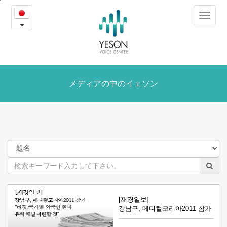
メ
본
Toggle
문
デ
navigat
내
용
ィ
바
로
ア
가
の
メディアの中のイェソン
기
中
の
イ
ェ
ソ
[재경일보]
ン
강남구, 메디컬코리아2011 참가