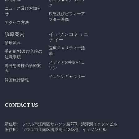
ク
ニュース及びお知ら
せ
疾患及びビフォーア
フター映像
アクセス方法
診療案内
イェソンコミュニ
ティー
診療流れ
医療チャリティー活
手術前/後及び入院の
動
注意事項
メディアの中のイェ
海外患者様の診療案
ソン
内
イェソンギャラリー
韓国旅行情報
CONTACT US
新住所: ソウル市江南区サムソン路773、清潭洞イェソンビル
旧住所: ソウル市江南区清潭洞6-12番地、イェソンビル