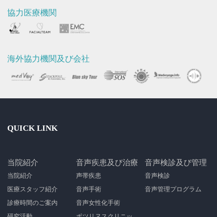
協力医療機関
海外協力機関及び会社
QUICK LINK
当院紹介
音声疾患及び治療
音声検診及び管理
当院紹介
声帯疾患
音声検診
医療スタッフ紹介
音声手術
音声管理プログラム
診療時間のご案内
音声女性化手術
研究活動
ボツリヌスクリニッ