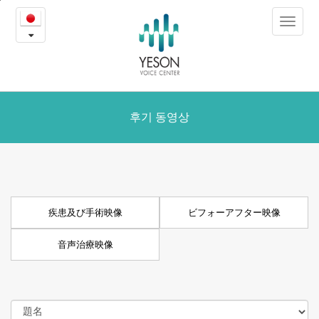
疾
본
Toggle
문
患
navigat
내
용
及
바
로
び
가
ビ
후기 동영상
기
フ
ォ
ー
疾患及び手術映像
ビフォーアフター映像
ア
音声治療映像
フ
タ
ー