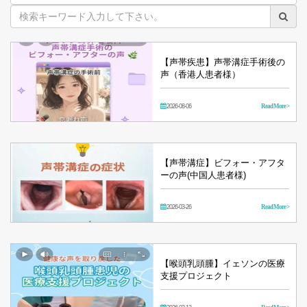
映
像
【声帯疾患】声帯溝症手術後の
声（香港人患者様）
2026-08-06
Read More >
【声帯溝症】ビフォー・アフタ
ーの声(中国人患者様)
2026-03-26
Read More >
【喉頭乳頭腫】イェソンの医療
支援プロジェクト