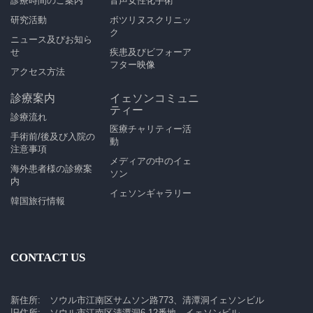
診療時間のご案内
音声女性化手術
研究活動
ボツリヌスクリニッ
ク
ニュース及びお知ら
せ
疾患及びビフォーア
フター映像
アクセス方法
診療案内
イェソンコミュニ
ティー
診療流れ
医療チャリティー活
手術前/後及び入院の
動
注意事項
メディアの中のイェ
海外患者様の診療案
ソン
内
イェソンギャラリー
韓国旅行情報
CONTACT US
新住所: ソウル市江南区サムソン路773、清潭洞イェソンビル
旧住所: ソウル市江南区清潭洞6-12番地、イェソンビル