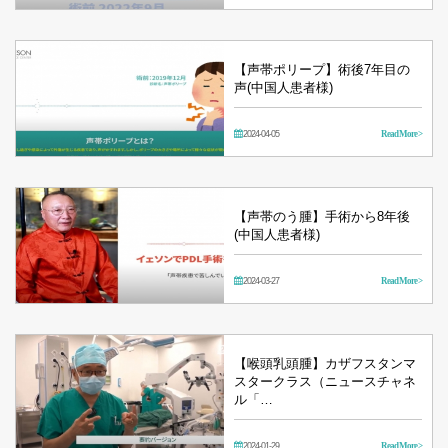
【声帯ポリープ】術後7年目の
声(中国人患者様)
2024-04-05
Read More >
【声帯のう腫】手術から8年後
(中国人患者様)
2024-03-27
Read More >
【喉頭乳頭腫】カザフスタンマ
スタークラス（ニュースチャネ
ル「…
2024-01-29
Read More >