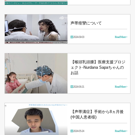
声帯痙攣について
2024-09-03
Read More >
【喉頭乳頭腫】医療支援プロジ
ェクト‐Nurdana Sapaちゃんの
お話
2024-06-21
Read More >
【声帯溝症】手術から8ヵ月後
(中国人患者様)
2024-05-24
Read More >