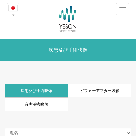
疾
본
Toggle
문
患
navigat
내
용
及
바
로
び
가
ビ
疾患及び手術映像
기
フ
ォ
ー
疾患及び手術映像
ビフォーアフター映像
ア
音声治療映像
フ
タ
ー