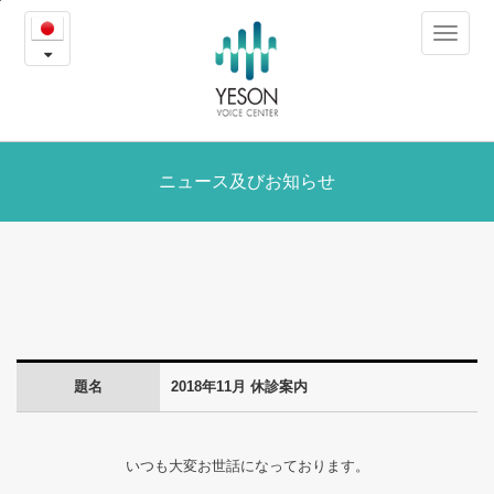
2018
본
Toggle
문
年
navigat
내
용
11
바
로
月
가
休
ニュース及びお知らせ
기
診
案
内
-
題名
2018年11月 休診案内
ニ
ュ
いつも大変お世話になっております。
ー