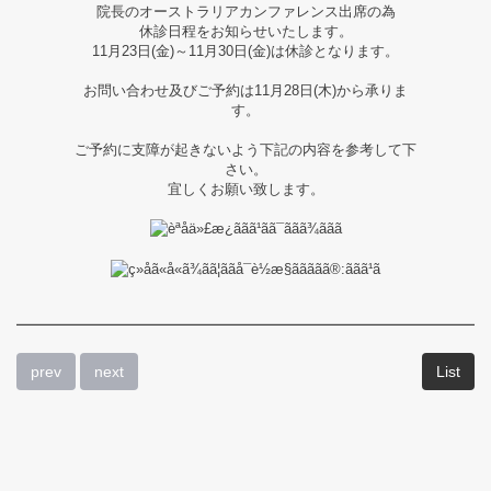
院長のオーストラリアカンファレンス出席の為
ス
休診日程をお知らせいたします。
11月23日(金)～11月30日(金)は休診となります。
及
お問い合わせ及びご予約は11月28日(木)から承りま
す。
び
ご予約に支障が起きないよう下記の内容を参考して下
お
さい。
宜しくお願い致します。
知
ら
せ
prev
next
List