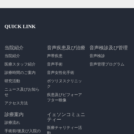
QUICK LINK
当院紹介
音声疾患及び治療
音声検診及び管理
当院紹介
声帯疾患
音声検診
医療スタッフ紹介
音声手術
音声管理プログラム
診療時間のご案内
音声女性化手術
研究活動
ボツリヌスクリニッ
ク
ニュース及びお知ら
せ
疾患及びビフォーア
フター映像
アクセス方法
診療案内
イェソンコミュニ
ティー
診療流れ
医療チャリティー活
手術前/後及び入院の
動