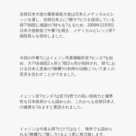
ー
在韓日本大使の重家俊範大使は日本人メディカルビレ
ッジを通し、在韓日本人に?療サ?ビスを提供している
ス
韓??病院に感謝の?持ちを?えるため、2009年12月8日
日本大使館低で午餐?を開き、メディカルビレッジ所?
及
病院長らを招待しました。
び
お
今回の午餐?にはイェソン耳鼻咽喉科音?センタ?を始
め、大??合病院2ヵ所と?院3ヵ所が招待され、韓?にお
知
ける日本人患者の?療機?の利用や治療について多くの
意見を交わすことができました。
ら
せ
イェソン音?センタ?は音?分野での高い技術力と優秀
性を日本政府からも認められ、これからも在韓日本人
の健康を?みますと要請されました。
イェソンは今後も韓?だけではなく、海外でも認めら
れる?療機?に?展し?けるよう更に努力致します。