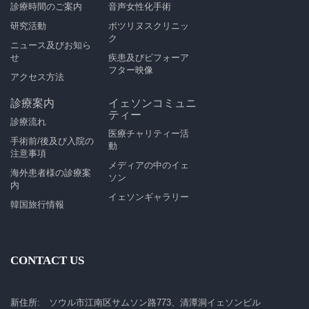
診療時間のご案内
音声女性化手術
研究活動
ボツリヌスクリニッ
ク
ニュース及びお知ら
せ
疾患及びビフォーア
フター映像
アクセス方法
診療案内
イェソンコミュニ
ティー
診療流れ
医療チャリティー活
手術前/後及び入院の
動
注意事項
メディアの中のイェ
海外患者様の診療案
ソン
内
イェソンギャラリー
韓国旅行情報
CONTACT US
新住所: ソウル市江南区サムソン路773、清潭洞イェソンビル