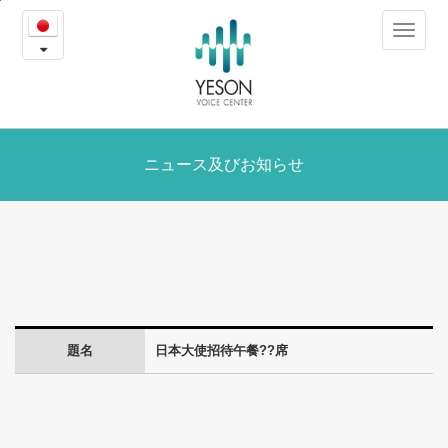
日
본
Toggle
문
本
navigat
내
용
大
바
로
使
가
招
ニュース及びお知らせ
기
待
午
餐??
席
題名
日本大使招待午餐??席
-
ニ
ュ