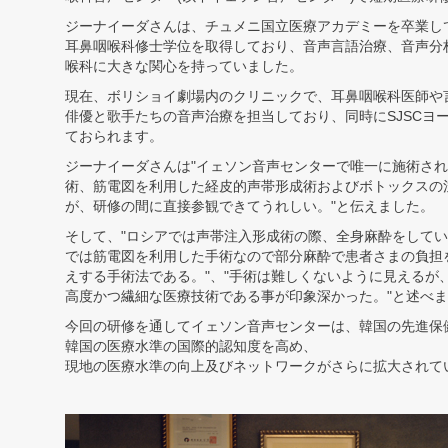
ジーナイーダさんは、チュメニ国立医療アカデミーを卒業し
ェ
耳鼻咽喉科修士学位を取得しており、音声言語治療、音声分
ソ
喉科に大きな関心を持っていました。
現在、ボリショイ劇場内のクリニックで、耳鼻咽喉科医師や
ン
俳優と歌手たちの音声治療を担当しており、同時に
SJSC
ヨ
ておられます。
耳
ジーナイーダさんは
"
イェソン音声センターで唯一に施術され
鼻
術、筋電図を利用した経皮的声帯形成術およびボトックスの
が、研修の間に直接参観できてうれしい。
"
と
伝
えました
。
咽
そして、
"
ロシアでは声帯注入形成術の際、全身麻酔をしてい
では筋電図を利用した手術なので部分麻酔で患者さまの負担
喉
えする手術法である。
"
、
"
手術は難しくないように見えるが
高度かつ繊細な医療技術である事が印象深かった。
"
と
述
べま
科
今回の研修を通してイェソン音声センターは、韓国の先進保
音
韓国の医療水準の国際的認知度を高め、
現地の医療水準の向上及びネットワークがさらに拡大されて
声
セ