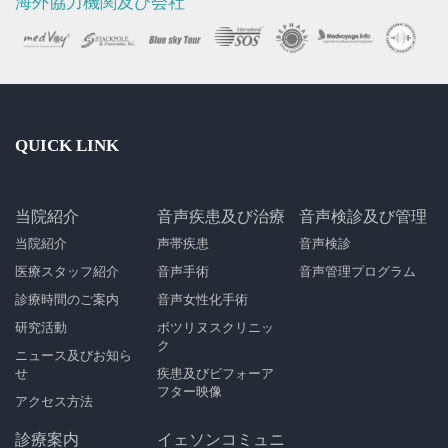
海外協力機関及び会社
QUICK LINK
当院紹介
音声疾患及び治療
音声検診及び管理
当院紹介
声帯疾患
音声検診
医療スタッフ紹介
音声手術
音声管理プログラム
診療時間のご案内
音声女性化手術
研究活動
ボツリヌスクリニッ
ク
ニュース及びお知ら
せ
疾患及びビフォーア
フター映像
アクセス方法
診療案内
イェソンコミュニ