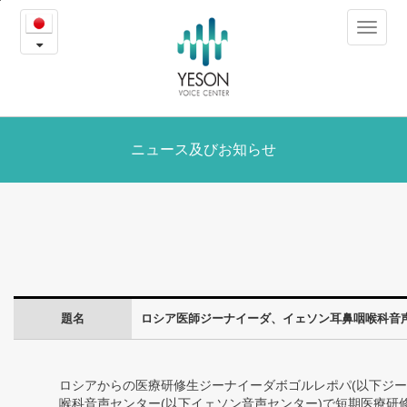
ロ
본
Toggle
문
シ
navigat
내
용
ア
바
로
医
가
師
ニュース及びお知らせ
기
ジ
ー
ナ
イ
題名
ロシア医師ジーナイーダ、イェソン耳鼻咽喉科音
ー
ダ、
ロシアからの医療研修生ジーナイーダボゴルレポパ
(
以下ジー
イ
喉科音声センター
(
以下イェソン音声センター
)
で短期医療研