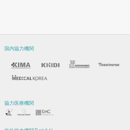
ー
ス
及
び
お
国内協力機関
知
ら
せ
協力医療機関