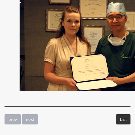
ン
タ
ー
で
医
学
研
修
-
ニ
prev
next
List
ュ