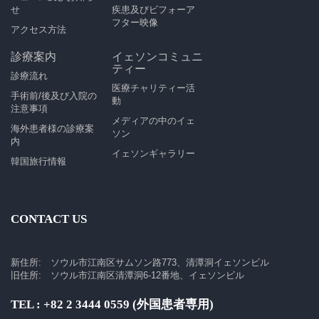
せ
疾患及びビフォーア
フター映像
アクセス方法
診療案内
イェソンコミュニ
ティー
診療流れ
医療チャリティー活
手術前/後及び入院の
動
注意事項
メディアの中のイェ
海外患者様の診療案
ソン
内
イェソンギャラリー
韓国旅行情報
CONTACT US
新住所: ソウル市江南区サムソン路773、清潭洞イェソンビル
旧住所: ソウル市江南区清潭洞6-12番地、イェソンビル
TEL : +82 2 3444 0559 (外国患者専用)