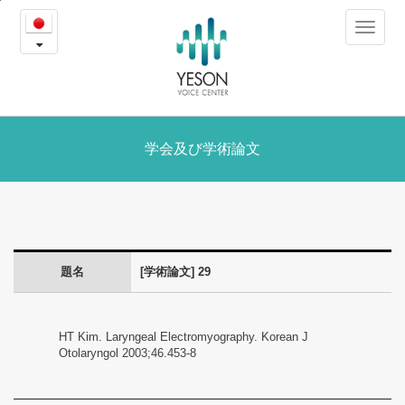
29
본
Toggle
문
-
navigat
내
용
学
바
로
会
가
及
学会及び学術論文
기
び
学
術
題名
[学術論文] 29
論
文
HT Kim. Laryngeal Electromyography. Korean J
Otolaryngol 2003;46.453-8