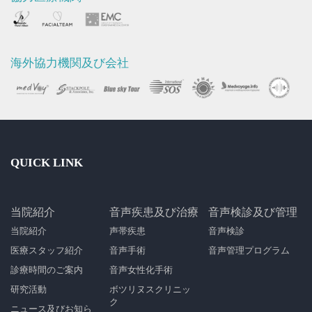
海外協力機関及び会社
QUICK LINK
当院紹介
音声疾患及び治療
音声検診及び管理
当院紹介
声帯疾患
音声検診
医療スタッフ紹介
音声手術
音声管理プログラム
診療時間のご案内
音声女性化手術
研究活動
ボツリヌスクリニッ
ク
ニュース及びお知ら