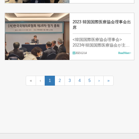
2023 韓国国際医療協会理事会出
席
<韓国国際医療協会理事会>
2023年韓国国際医療協会が主管
する定時理事会及び総会に出席
2023-12-14
Read More >
しました。
«
‹
1
2
3
4
5
›
»