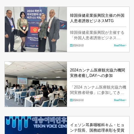
韓国保健産業振興院主催の外国
人患者誘致ビジネスMTG
韓国保健産業振興院が主催する
「外国人患者誘致ビジネス
MTG」に参加してきました！
2024-10-10
Read More >
2024カンナム医療観光協力機関
実務者癒しDAYへの参加
「2024 カンナム医療観光協力機
関実務者研修」に参加してきま
した! 「中国患者向けマーケテ
2024-10-10
Read More >
ィング」をメインテーマに行わ
れました。
イェソン耳鼻咽喉科キム・ヒョ
ンテ院長、国務総理表彰を受賞