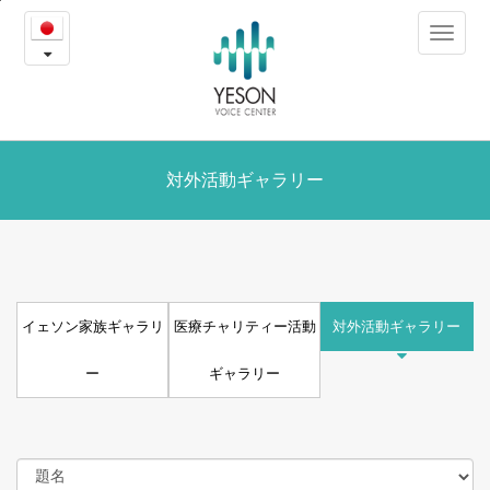
イ
본
Toggle
문
ェ
navigat
내
용
ソ
바
로
ン
가
ギ
対外活動ギャラリー
기
ャ
ラ
リ
イェソン家族ギャラリ
医療チャリティー活動
対外活動ギャラリー
ー
ー
ギャラリー