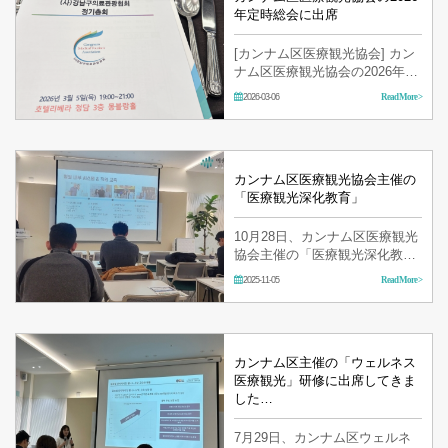
年定時総会に出席
[カンナム区医療観光協会] カン
ナム区医療観光協会の2026年定
時総会に出席してきました。
2026-03-06
Read More >
カンナム区医療観光協会主催の
「医療観光深化教育」
10月28日、カンナム区医療観光
協会主催の「医療観光深化教
育」に出席してきました！ CIS
2025-11-05
Read More >
顧客誘致のための戦略とコミュ
ニケーションのノウハウについ
て学んできました。 職員一同、
より一層努力し…
カンナム区主催の「ウェルネス
医療観光」研修に出席してきま
した…
7月29日、カンナム区ウェルネ