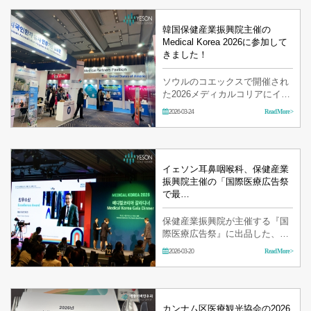
韓国保健産業振興院主催の
Medical Korea 2026に参加して
きました！
ソウルのコエックスで開催され
た2026メディカルコリアにイェ
ソン耳鼻咽喉科のスタッフも参
2026-03-24
Read More >
加してきました。 グローバルヘ
ルスケアの分…
イェソン耳鼻咽喉科、保健産業
振興院主催の「国際医療広告祭
で最…
保健産業振興院が主催する『国
際医療広告祭』に出品した、イ
ェソン耳鼻咽喉科の『喉頭乳頭
2026-03-20
Read More >
腫医療支援プロジ…
カンナム区医療観光協会の2026