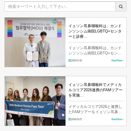
イェソン耳鼻咽喉科は、カンド
ンソンシム病院LGBTQ+センタ
ーと診療…
イェソン耳鼻咽喉科は、カンド
ンソンシム病院LGBTQ+センタ
ーと診療協力強化のためのMOU
2026-07-29
Read More >
を締結しました。 今回のMOU
は、カンドンソンシム病院と緊
密な関係…
イェソン耳鼻咽喉科でメディカ
ルコリア2026連携のFAMツアー
を実施…
メディカルコリア2026と連携し
たFAMツアーをイェソン耳鼻咽
喉科で実施しました。 ロシア、
2026-03-25
Read More >
カザフスタン、ベトナムなどの
海外バイヤ…