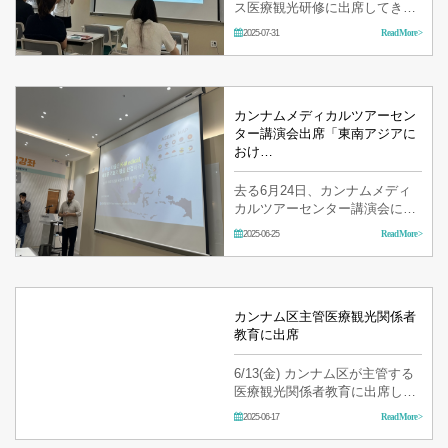
ス医療観光研修に出席してきま
した。 イェソンは、より良い医
2025-07-31
Read More >
療サービス提供すべく、絶えず
努力して参ります！ …
カンナムメディカルツアーセン
ター講演会出席「東南アジアに
おけ…
去る6月24日、カンナムメディ
カルツアーセンター講演会に出
席しました。 イェソン耳鼻咽喉
2025-06-25
Read More >
科は日々精進して参ります
カンナム区主管医療観光関係者
教育に出席
6/13(金) カンナム区が主管する
医療観光関係者教育に出席しま
した!
2025-06-17
Read More >