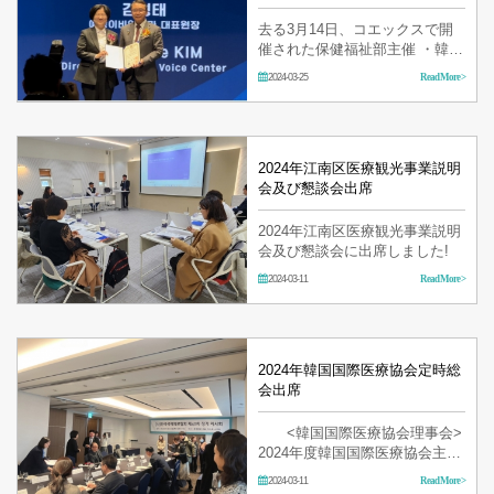
去る3月14日、コエックスで開
催された保健福祉部主催 ・韓国
保健参照振興院主管)Medical
2024-03-25
Read More >
Korea 2024で イェソン耳鼻咽喉
科のキム・ヒョンテ院長が2024
グローバルヘルスケア有功賞-国
務総理表彰を受賞しました！ 皆
様…
2024年江南区医療観光事業説明
会及び懇談会出席
2024年江南区医療観光事業説明
会及び懇談会に出席しました!
2024-03-11
Read More >
2024年韓国国際医療協会定時総
会出席
<韓国国際医療協会理事会>
2024年度韓国国際医療協会主管
の定時総会に出席しました。
2024-03-11
Read More >