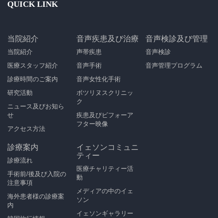
QUICK LINK
当院紹介
音声疾患及び治療
音声検診及び管理
当院紹介
声帯疾患
音声検診
医療スタッフ紹介
音声手術
音声管理プログラム
診療時間のご案内
音声女性化手術
研究活動
ボツリヌスクリニッ
ク
ニュース及びお知ら
せ
疾患及びビフォーア
フター映像
アクセス方法
診療案内
イェソンコミュニ
ティー
診療流れ
医療チャリティー活
手術前/後及び入院の
動
注意事項
メディアの中のイェ
海外患者様の診療案
ソン
内
イェソンギャラリー