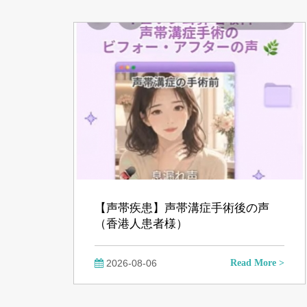
映
像
【声帯疾患】声帯溝症手術後の声
（香港人患者様）
2026-08-06
Read More >