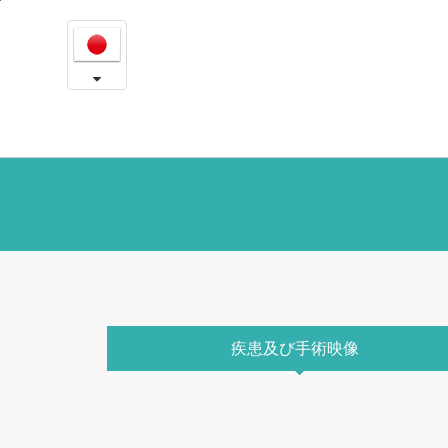
疾
본
문
患
내
용
及
바
로
び
가
ビ
기
フ
ォ
ー
ア
疾患及び手術映像
フ
タ
ー