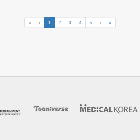
«
‹
1
2
3
4
5
›
»