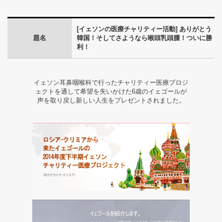
勝
利！
[イェソンの医療チャリティー活動] ありがとう
題名
韓国！そしてさようなら喉頭乳頭腫！ついに勝
-
利！
医
療
イェソン耳鼻咽喉科で行ったチャリティー医療プロジ
ェクトを通して希望を失いかけた6歳のイェゴールが
チ
声を取り戻し新しい人生をプレゼントされました。
ャ
リ
テ
ィ
ー