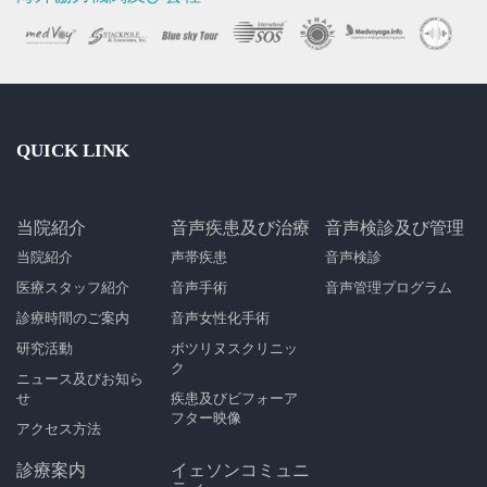
QUICK LINK
当院紹介
音声疾患及び治療
音声検診及び管理
当院紹介
声帯疾患
音声検診
医療スタッフ紹介
音声手術
音声管理プログラム
診療時間のご案内
音声女性化手術
研究活動
ボツリヌスクリニッ
ク
ニュース及びお知ら
せ
疾患及びビフォーア
フター映像
アクセス方法
診療案内
イェソンコミュニ