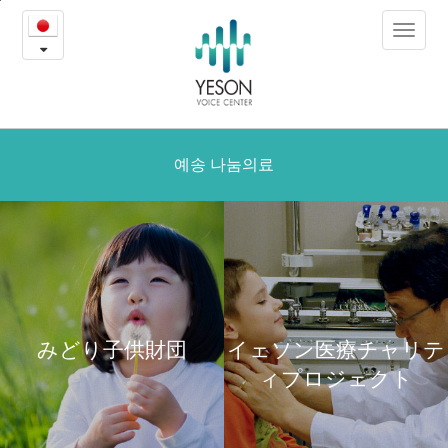
あ
본
Toggle
문
り
navigat
내
용
が
바
로
と
가
う
예송 나눔의료
기
韓
国！
そ
し
みどり子供財団
イェソン医療チャリテ
て
ィプロジェクト
さ
よ