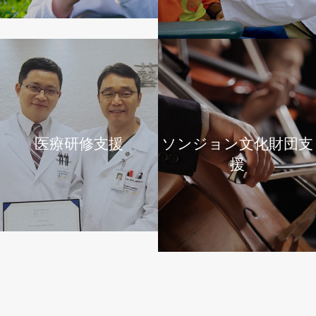
う
な
ら
喉
頭
医療研修支援
ソンジョン文化財団支
乳
援
頭
腫！
つ
い
に