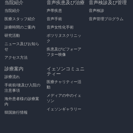
当院紹介
音声疾患及び治療
音声検診及び管理
当院紹介
声帯疾患
音声検診
医療スタッフ紹介
音声手術
音声管理プログラム
診療時間のご案内
音声女性化手術
研究活動
ボツリヌスクリニッ
ク
ニュース及びお知ら
せ
疾患及びビフォーア
フター映像
アクセス方法
診療案内
イェソンコミュニ
ティー
診療流れ
医療チャリティー活
手術前/後及び入院の
動
注意事項
メディアの中のイェ
海外患者様の診療案
ソン
内
イェソンギャラリー
韓国旅行情報