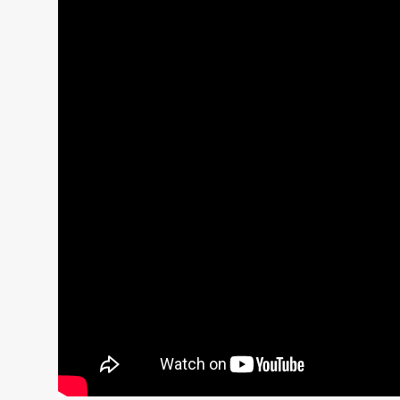
と
9
カ
月
後
の
比
較、
イ
ン
タ