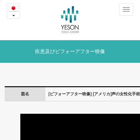
[ア
본
Toggle
문
メ
navigat
내
용
リ
바
로
カ]
가
声
疾患及びビフォーアフター映像
기
の
女
性
題名
[ビフォーアフター映像] [アメリカ]声の女性化
化
手
術
前