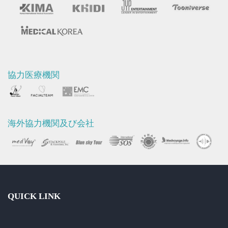
ー
ア
フ
タ
ー
協力医療機関
映
像
海外協力機関及び会社
QUICK LINK