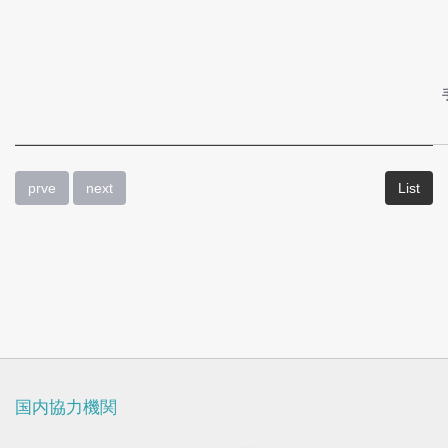
ビ
ュ
ー
-
疾
prve
next
List
患
及
び
ビ
フ
ォ
国内協力機関