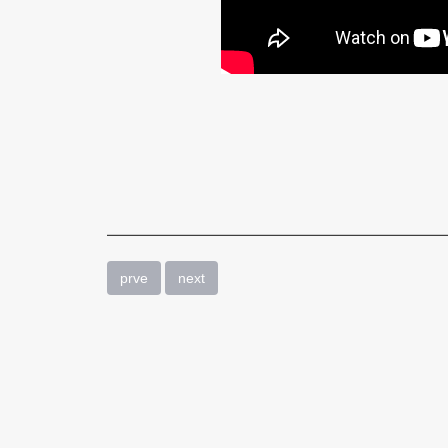
ビ
フ
ォ
ー
ア
フ
タ
prve
next
ー
映
像