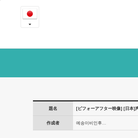
[日
본
문
本]
내
용
声
바
로
の
가
女
기
性
化
手
術
題名
[ビフォーアフター映像] [日本
前
と
作成者
예송이비인후…
6