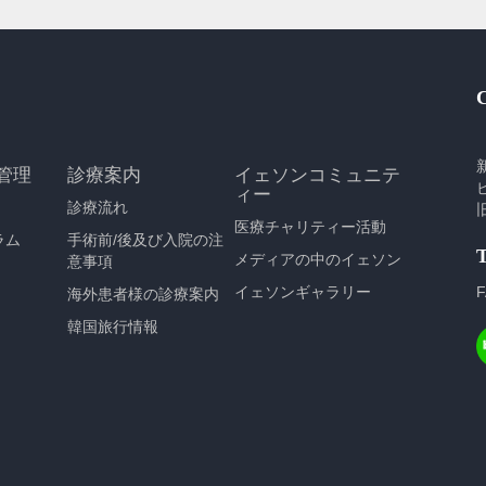
管理
診療案内
イェソンコミュニテ
ィー
診療流れ
医療チャリティー活動
ラム
手術前/後及び入院の注
メディアの中のイェソン
意事項
イェソンギャラリー
F
海外患者様の診療案内
韓国旅行情報