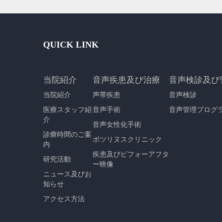
QUICK LINK
当院紹介
音声疾患及び治療
音声検診及び
当院紹介
声帯疾患
音声検診
医療スタッフ紹
音声手術
音声管理プログ
介
音声女性化手術
診療時間のご案
ボツリヌスクリニック
内
疾患及びビフォーアフタ
研究活動
ー映像
ニュース及びお
知らせ
アクセス方法