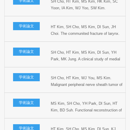
学術論文
SH Cho, HT Kim, MS Kim, HK Kim, SC
Yoon, IA Kim, WJ Yoo, SW Kim.
Combination therapy for advanced
maxillary sinus cancers. Korean J Head
学術論文
HT Kim, SH Cho, MS Kim, DI Sun, JH
Neck Oncol 1997;13:161-168.
Choi. The communited fracture of larynx.
Korean J Bronchoesophagol 1997;3;174-
180.
学術論文
SH Cho, HT Kim, MS Kim, DI Sun, YH
Park, MK Jung. A clinical study of medial
maxillectomy. Korean J Otolaryngol
1997;13:40-44.
学術論文
SH Cho, HT Kim, WJ You, MS Kim.
Malignant peripheral nerve sheath tumor of
the larynx. Korean J Otolaryngol
1997;40:450-456.
学術論文
MS Kim, SH Cho, YH Park, DI Sun, HT
Kim, BD Suh. Functional reconstruction of
oral cavity following partial glossectomy.
Oral Oncol 1997;3:174-180.
学術論文
HT Kim, SH Cho, MS Kim, DI Sun, KJ