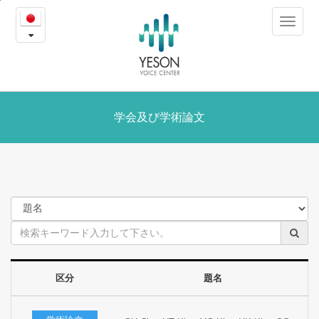
学
본
Toggle
문
会
navigat
내
용
及
바
로
び
가
学
学会及び学術論文
기
術
論
文
区分
題名