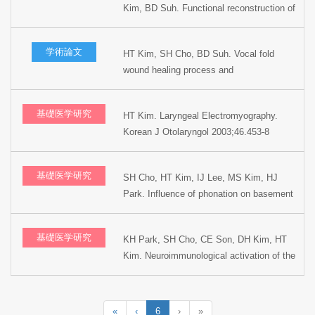
Kim, BD Suh. Functional reconstruction of
Logopedics and Phoniatrics, 1998,
the oral cavity following partial
Amsterdam, Netherlands.
glossectomy. The 5th International
学術論文
HT Kim, SH Cho, BD Suh. Vocal fold
Congress on Oral Cancer, 1997, London,
wound healing process and
England.
histopathological influence of phonation
after microlaryngeal surgery: basement
基礎医学研究
HT Kim. Laryngeal Electromyography.
membrane zone study. XVI World
Korean J Otolaryngol 2003;46.453-8
Congress of Otolaryngology Head and
Neck Surgery, 1997, Sydney, Australia.
基礎医学研究
SH Cho, HT Kim, IJ Lee, MS Kim, HJ
Park. Influence of phonation on basement
membrane zone recovery after
phonomicrosurgery : A canine model. Ann
基礎医学研究
KH Park, SH Cho, CE Son, DH Kim, HT
Otol Rhinol Laryngol 2000;109:658-666.
Kim. Neuroimmunological activation of the
afferent laryngeal neural circuit in
experimentally induced laryngeal
inflammation. Acta Oto-laryngologica,
«
‹
6
›
»