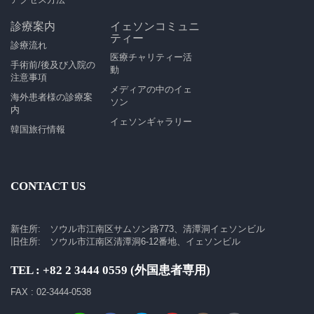
診療案内
イェソンコミュニ
ティー
診療流れ
医療チャリティー活
手術前/後及び入院の
動
注意事項
メディアの中のイェ
海外患者様の診療案
ソン
内
イェソンギャラリー
韓国旅行情報
CONTACT US
新住所: ソウル市江南区サムソン路773、清潭洞イェソンビル
旧住所: ソウル市江南区清潭洞6-12番地、イェソンビル
TEL : +82 2 3444 0559 (外国患者専用)
FAX : 02-3444-0538