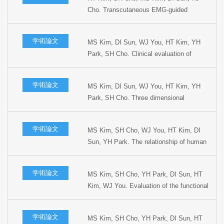
Cho. Transcutaneous EMG-guided
collagen injection in the treatment of
glottic insufficiency: role of new technique.
学術論文
MS Kim, DI Sun, WJ You, HT Kim, YH
The 2nd East Asian Conference of
Park, SH Cho. Clinical evaluation of
Phonosurgery, 1999, Seoul, Korea.
supracricoid partial laryngectomy. The 1st
World Congress on Head and Neck
学術論文
MS Kim, DI Sun, WJ You, HT Kim, YH
Oncology, 1998, Madrid, Spain.
Park, SH Cho. Three dimensional
reconstruction of the oral cavity with radial
forearm free flap. The 1st World Congress
学術論文
MS Kim, SH Cho, WJ You, HT Kim, DI
on Head and Neck Oncology, 1998,
Sun, YH Park. The relationship of human
Madrid, Spain.
papilloma virus to p53 and proliferative cell
nuclear antigen expression in head and
学術論文
MS Kim, SH Cho, YH Park, DI Sun, HT
neck cancer. The Fifth Research
Kim, WJ You. Evaluation of the functional
Workshop on the Biology, Prevention and
results following supracricoid
Treatment of Head and Neck Cancer,
laryngectomy. The 24th World Congress of
1998, Virginia, USA.
学術論文
MS Kim, SH Cho, YH Park, DI Sun, HT
the International Association of