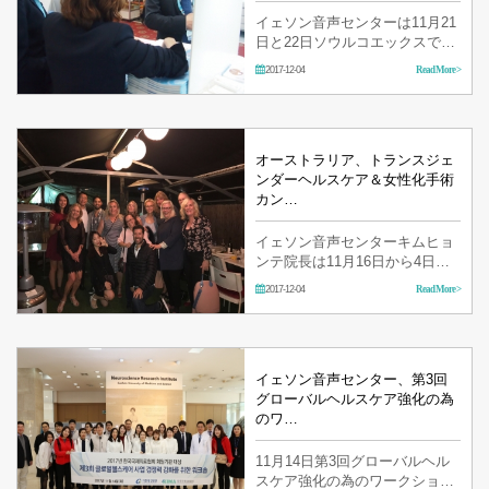
イェソン音声センターは11月21
日と22日ソウルコエックスで開
かれた‘Medical Korea 2017’に参
2017-12-04
Read More >
加しました。 保健福祉部が主催
して韓国保健産業振興院が主管
する‘Medical Korea 2017’は全世
界の医療及び医療観光産業の動
向と今後…
オーストラリア、トランスジェ
ンダーヘルスケア＆女性化手術
カン…
イェソン音声センターキムヒョ
ンテ院長は11月16日から4日間
オーストラリアで開催されたト
2017-12-04
Read More >
ランスジェンダーヘルスケア及
び女性化手術カンファレンスに
参加して、声の女性化に対する
研究発表と1：1相談会を行いま
した。 …
イェソン音声センター、第3回
グローバルヘルスケア強化の為
のワ…
11月14日第3回グローバルヘル
スケア強化の為のワークショッ