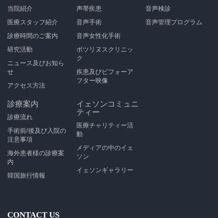
当院紹介
声帯疾患
音声検診
医療スタッフ紹介
音声手術
音声管理プログラム
診療時間のご案内
音声女性化手術
研究活動
ボツリヌスクリニッ
ク
ニュース及びお知ら
せ
疾患及びビフォーア
フター映像
アクセス方法
診療案内
イェソンコミュニ
ティー
診療流れ
医療チャリティー活
手術前/後及び入院の
動
注意事項
メディアの中のイェ
海外患者様の診療案
ソン
内
イェソンギャラリー
韓国旅行情報
CONTACT US